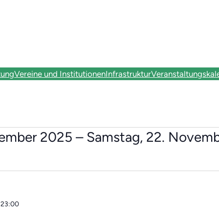
tung
Vereine und Institutionen
Infrastruktur
Veranstaltungskal
n
vember 2025
 – 
Samstag, 22. Novem
–
23:00