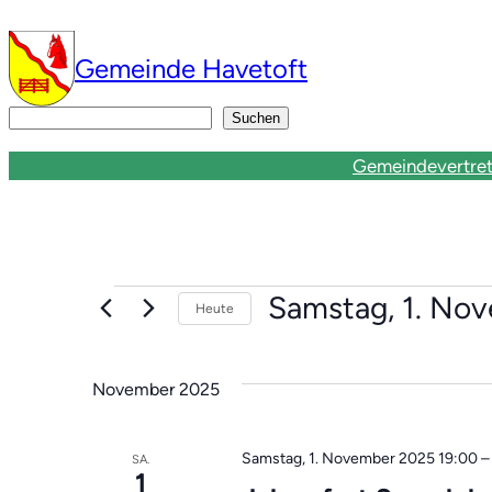
Gemeinde Havetoft
Suchen
Suchen
Gemeindevertre
Veranstaltunge
Samstag, 1. No
Heute
Datum
wählen.
November 2025
Samstag, 1. November 2025 19:00
SA.
1