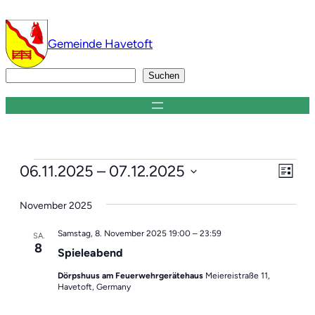
Gemeinde Havetoft
Suchen
Suchen
Veranstaltungen
Ver
Ans
06.11.2025
 – 
07.12.2025
Liste
Ans
Datum
Nav
Nav
November 2025
wählen.
Samstag, 8. November 2025 19:00
–
23:59
SA.
8
Spieleabend
Dörpshuus am Feuerwehrgerätehaus
Meiereistraße 11,
Havetoft, Germany