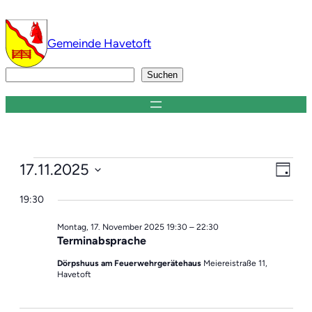
Gemeinde Havetoft
Suchen
Suchen
Veranstaltungen
Ver
Ans
17.11.2025
Tag
Ans
Datum
Nav
für
19:30
Nav
wählen.
Montag,
Montag, 17. November 2025 19:30
–
22:30
Terminabsprache
17.
Dörpshuus am Feuerwehrgerätehaus
Meiereistraße 11,
Havetoft
November