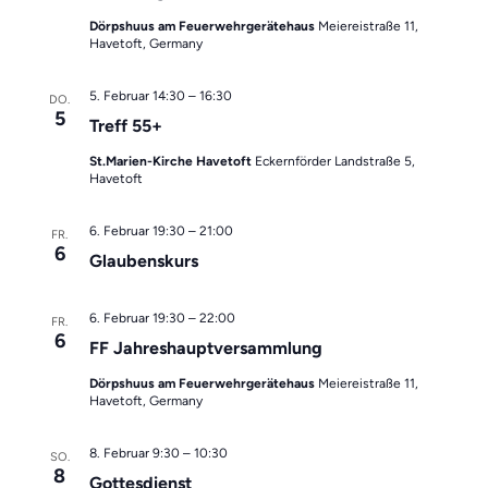
Dörpshuus am Feuerwehrgerätehaus
Meiereistraße 11,
Havetoft, Germany
5. Februar 14:30
–
16:30
DO.
5
Treff 55+
St.Marien-Kirche Havetoft
Eckernförder Landstraße 5,
Havetoft
6. Februar 19:30
–
21:00
FR.
6
Glaubenskurs
6. Februar 19:30
–
22:00
FR.
6
FF Jahreshauptversammlung
Dörpshuus am Feuerwehrgerätehaus
Meiereistraße 11,
Havetoft, Germany
8. Februar 9:30
–
10:30
SO.
8
Gottesdienst