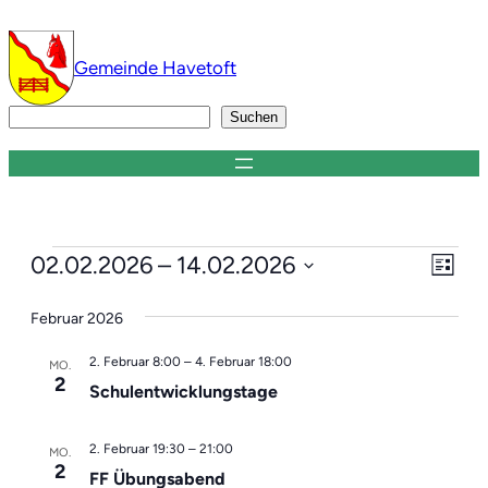
Gemeinde Havetoft
Suchen
Suchen
Veranstaltungen
Ver
Ans
02.02.2026
 – 
14.02.2026
Liste
Ans
Datum
Nav
Nav
Februar 2026
wählen.
2. Februar 8:00
–
4. Februar 18:00
MO.
2
Schulentwicklungstage
2. Februar 19:30
–
21:00
MO.
2
FF Übungsabend